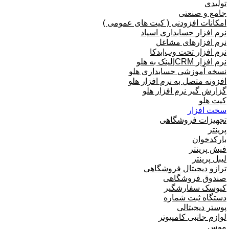
تولیدی
جامع و صنعتی
امکانات افزودنی ( کیت های عمومی )
نرم افزار حسابداری اسپاد
نرم افزارهای مشاغل
نرم افزار تحت وب|بدکا
نرم افزار CRM|لینک به هلو
نسخه آموزشی حسابداری هلو
افزونه متصل به نرم افزار هلو
گزارش گیر نرم افزار هلو
کیت هلو
سخت افزار
تجهیزات فروشگاهی
پرینتر
بارکدخوان
فیش پرینتر
لیبل پرینتر
ترازو دیجیتال فروشگاهی
صندوق فروشگاهی
کیوسک سفارشگیر
دستگاه ثبت شماره
پوستر دیجیتالی
لوازم جانبی کامپیوتر
موس