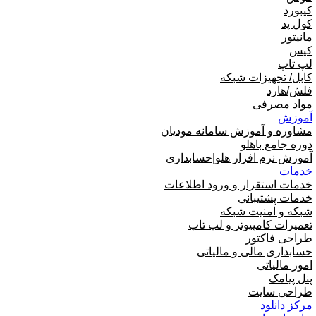
کیبورد
کول پد
مانیتور
کیس
لپ تاپ
کابل/ تجهیزات شبکه
فلش/هارد
مواد مصرفی
آموزش
مشاوره و آموزش سامانه مودیان
دوره جامع باهلو
آموزش نرم افزار هلو|حسابداری
خدمات
خدمات استقرار و ورود اطلاعات
خدمات پشتیبانی
شبکه و امنیت شبکه
تعمیرات کامپیوتر و لپ تاپ
طراحی فاکتور
حسابداری مالی و مالیاتی
امور مالیاتی
پنل پیامک
طراحی سایت
مرکز دانلود