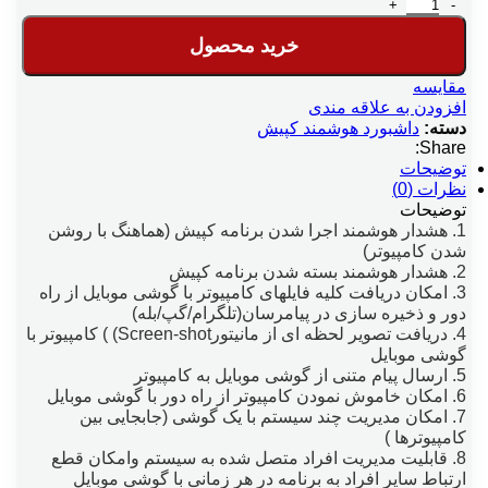
نسخه مدیریت کامپیوتر عدد
خرید محصول
مقایسه
افزودن به علاقه مندی
دسته:
داشبورد هوشمند کپیش
Share:
توضیحات
نظرات (0)
توضیحات
1. هشدار هوشمند اجرا شدن برنامه کپیش (هماهنگ با روشن
شدن کامپیوتر)
2. هشدار هوشمند بسته شدن برنامه کپیش
3. امکان دریافت کلیه فایلهای کامپیوتر با گوشی موبایل از راه
دور و ذخیره سازی در پیامرسان(تلگرام/گپ/بله)
4. دریافت تصویر لحظه ای از مانیتورScreen-shot) ) کامپیوتر با
گوشی موبایل
5. ارسال پیام متنی از گوشی موبایل به کامپیوتر
6. امکان خاموش نمودن کامپیوتر از راه دور با گوشی موبایل
7. امکان مدیریت چند سیستم با یک گوشی (جابجایی بین
کامپیوترها )
8. قابلیت مدیریت افراد متصل شده به سیستم وامکان قطع
ارتباط سایر افراد به برنامه در هر زمانی با گوشی موبایل