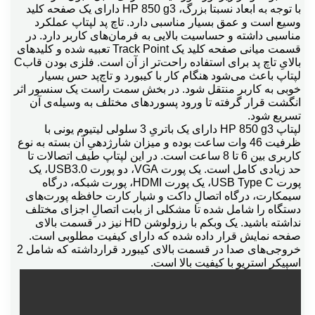
با توجه به ابعاد نسبتا بزرگ، HP 850 g3 دارای یک صفحه کلید
وسیع است و عمق بسیار مناسبی دارد. تاچ پد لپتاپ عملکرد
مناسبی داشته و حساسیت بالایی به فرمان‌های کاربر دارد. در
قسمت میانی صفحه کلید یک Track Point تعبیه شده و کلیدهای
بالایِ تاچ پد برای استفاده راحت‌تر از آن است. فلزی بودن قابC
لپتاپ باعث می‌شود هنگام کار با کیبورد و تاچ‌پد حس بسیار
خوبی به کاربر منتقل شود. در بخش سمت راست یک سنسور اثر
انگشت قرار گرفته تا ورود پسوردهای مختلف به وسیله‌ی آن
تسریع شود.
لپتاپ HP 850 g3 دارای یک باتریِ 3 سلولی لیتیوم یونی با
ظرفیت 46 وات ساعت بوده و میزان شارژدهیِ آن بسته به نوع
کاربری بین 6 تا 8 ساعت است. در این لپتاپ طیف اتصالات تا
حد زیادی کامل است. یک پورت VGA، دو پورت USB3.0، یک
پورت USB Type C، یک پورت HDMI، پورت شبکه، درگاه
سیمکارت، درگاه اتصالِ داکت و شیار کارت حافظه پورت‌های
دستگاه را شامل شده تا مشکلی از بابت اتصالِ اجزای مختلف
نداشته باشید. یک وبکم با رزولوشن HD نیز در قسمت بالای
صفحه نمایش قرار داده شده که دارای کیفیت مطلوبی است.
خروجی‌های صدا در قسمت بالای کیبورد قرارداشته که شامل 2
اسپیکر استریو با کیفیت بالا است.