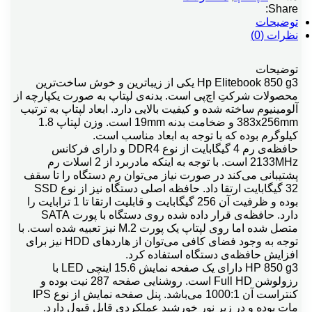
Share:
توضیحات
نظرات (0)
توضیحات
Hp Elitebook 850 g3 یکی از زیباترین و خوش ساخت‌ترین
محصولات شرکتِ اچ‌پی است. بدنه‌ی لپتاپ به صورت یکپارچه از
آلومینیوم ساخته شده و کیفیت بالایی دارد. ابعاد لپتاپ به ترتیب
383x256mm و ضخامت بدنه 19mm است. وزن لپتاپ 1.8
کیلوگرم بوده که با توجه به ابعاد مناسب است.
حافظه‌ی رم 4 گیگابایت از نوع DDR4 و دارای فرکانس
2133MHz است. با توجه به اینکه مادربرد از 2 اسلات رم
پشتیبانی می‌کند در صورت نیاز می‌توان رم دستگاه را تا سقف
32 گیگابایت ارتقا داد. حافظه اصلی دستگاه نیز از نوع SSD
بوده و ظرفیت آن 256 گیگابایت و قابلیت ارتقا تا 1 ترابایت را
دارد. حافظه‌ی قرار داده شده روی دستگاه با پورت SATA
متصل شده اما روی لپتاپ یک پورت M.2 نیز تعبیه شده است. با
توجه به وجود فضای کافی می‌توان از هاردهای HDD نیز برای
افزایش حافظه‌ی دستگاه استفاده کرد.
HP 850 g3 دارای یک صفحه نمایش 15.6 اینچی LED با
رزولوشن Full HD است. روشنایی صفحه 287 نیت بوده و
کنتراست آن 1000:1 می‌باشد. پنل صفحه نمایش از نوع IPS
مات بوده و در زیر نور خورشید عملکردی قابل قبول دارد.