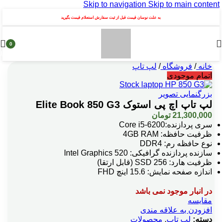
Skip to navigation
Skip to main content
به علت نوسان قیمت قبل از ثبت سفارش استعلام قیمت بگیرید
0
محصول
خانه
/
فروشگاه
/
لپ تاپ
اتمام موجودی
بزرگنمایی تصویر
لپ تاپ اچ پی استوک Elite Book 850 G3
21,300,000
تومان
سری پردازنده:Core i5-6200
ظرفیت حافظه: 4GB RAM
نوع حافظه رم: DDR4
سازنده پردازنده گرافیکی: Intel Graphics 520
ظرفیت هارد: 256 SSD (قابل ارتقا)
اندازه صفحه نمایش: 15.6 اینچ FHD
در انبار موجود نمی باشد
مقایسه
افزودن به علاقه مندی
دسته:
لپ تاپ
,
محصولات