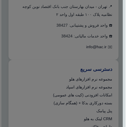
📍 تهران - میدان بهارستان جنب بانک اقتصاد نوین کوچه
نظامیه پلاک ۱۰۰ طبقه اول واحد ۲
☎️ واحد فروش و پشتیبانی: 38427
☎️ واحد خدمات مالیاتی: 38424
info@hac.ir
✉️
دسترسی سریع
مجموعه نرم افزارهای هلو
مجموعه نرم افزارهای اسپاد
امکانات افزودنی (کیت های عمومی)
بسته دورکاری بدکا + (همگام سازی)
پنل پیامک
CRM لینک به هلو
طراحی فاکتور