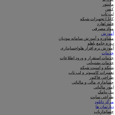
مانیتور
کیس
لپ تاپ
کابل/ تجهیزات شبکه
فلش/هارد
مواد مصرفی
آموزش
مشاوره و آموزش سامانه مودیان
دوره جامع باهلو
آموزش نرم افزار هلو|حسابداری
خدمات
خدمات استقرار و ورود اطلاعات
خدمات پشتیبانی
شبکه و امنیت شبکه
تعمیرات کامپیوتر و لپ تاپ
طراحی فاکتور
حسابداری مالی و مالیاتی
امور مالیاتی
پنل پیامک
طراحی سایت
مرکز دانلود
دپارتمان ها
حسابداریاب