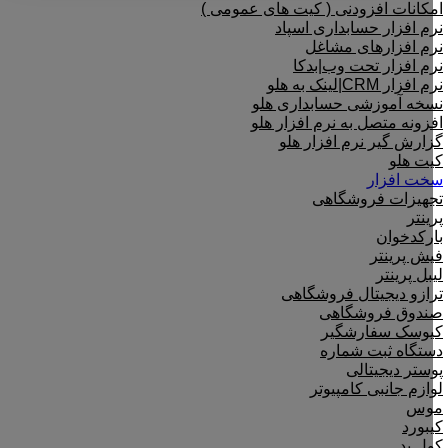
امکانات افزودنی ( کیت های عمومی )
نرم افزار حسابداری اسپاد
نرم افزارهای مشاغل
نرم افزار تحت وب|بدکا
نرم افزار CRM|لینک به هلو
نسخه آموزشی حسابداری هلو
افزونه متصل به نرم افزار هلو
گزارش گیر نرم افزار هلو
کیت هلو
سخت افزار
تجهیزات فروشگاهی
پرینتر
بارکدخوان
فیش پرینتر
لیبل پرینتر
ترازو دیجیتال فروشگاهی
صندوق فروشگاهی
کیوسک سفارشگیر
دستگاه ثبت شماره
پوستر دیجیتالی
لوازم جانبی کامپیوتر
موس
کیبورد
کول پد